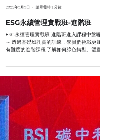
2022年5月5日
讀畢需時 1 分鐘
ESG永續管理實戰班-進階班
ESG永續管理實戰班-進階班進入課程中盤囉
～ 透過基礎班扎實的訓練，學員們挑戰更加
有難度的進階課程 了解如何綠色轉型、溫室
氣體盤查， 以及如何規劃公司的永續策略藍
圖、改善供應鏈體系。 透過工作坊的 演練與
討論，學員們將理論轉化為實際運用，為邁向
永續規劃師更近一步！