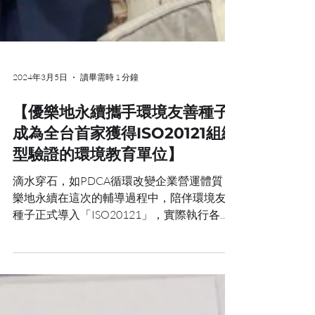
2024年3月5日
讀畢需時 1 分鐘
【優樂地永續攜手環境友善種子
成為全台首家獲得ISO20121組織
型驗證的環境教育單位】
滴水穿石，如PDCA循環改變企業營運體質 優
樂地永續在這次的輔導過程中，陪伴環境友善
種子正式導入「ISO20121」，實際執行各項
永續行動並落實風險管理，歷經數個月的實
踐，與客戶共同完成一系列：教育訓練、法規
查核、程序書擬定、供應商溝通及內外部稽核
等，最終通過認證，成為全台...