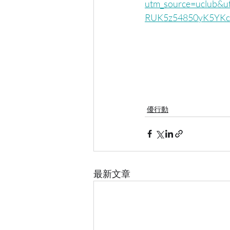
utm_source=uclub&
RUK5z54850yK5YK
優行動
最新文章