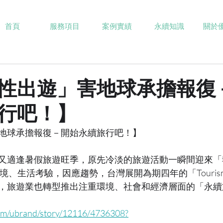
首頁
服務項目
案例實績
永續知識
關於
性出遊」害地球承擔報復
行吧！】
地球承擔報復－開始永續旅行吧！】
又適逢暑假旅遊旺季，原先冷淡的旅遊活動一瞬間迎來「
境、生活考驗，因應趨勢，台灣展開為期四年的「Tourism
，旅遊業也轉型推出注重環境、社會和經濟層面的「永續
com/ubrand/story/12116/4736308?