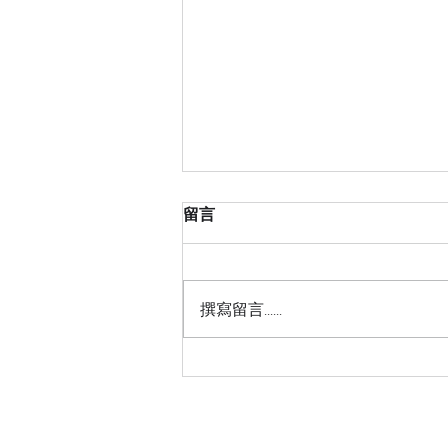
留言
撰寫留言......
🏥【優樂地永續 × 衛生福利部
桃園醫院】#115年度衛福部所
屬醫療機構永續培力工作坊