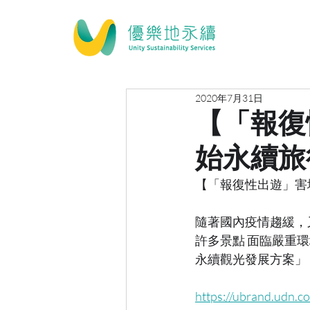
2020年7月31日
【「報復
始永續旅
【「報復性出遊」害
隨著國內疫情趨緩，
許多景點 面臨嚴重環
永續觀光發展方案」
https://ubrand.udn.