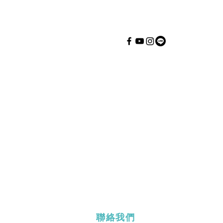
永續知識
關於優樂地
二大旗艦論壇
例
公司簡介
優新訊
我們的團隊
優專欄
影響力報告書
優影音
合作夥伴
​優倡議
小聚
聯絡我們