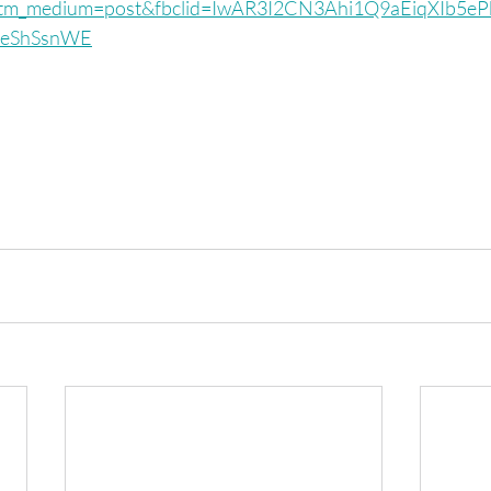
utm_medium=post&fbclid=IwAR3I2CN3Ahi1Q9aEiqXIb5
ceShSsnWE