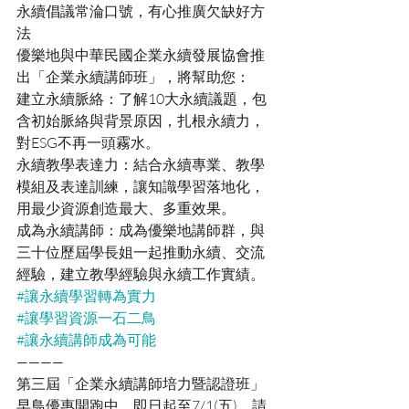
永續倡議常淪口號，有心推廣欠缺好方
法
優樂地與中華民國企業永續發展協會推
出「企業永續講師班」，將幫助您：
建立永續脈絡：了解10大永續議題，包
含初始脈絡與背景原因，扎根永續力，
對ESG不再一頭霧水。
永續教學表達力：結合永續專業、教學
模組及表達訓練，讓知識學習落地化，
用最少資源創造最大、多重效果。
成為永續講師：成為優樂地講師群，與
三十位歷屆學長姐一起推動永續、交流
經驗，建立教學經驗與永續工作實績。
#讓永續學習轉為實力
#讓學習資源一石二鳥
#讓永續講師成為可能
————
第三屆「企業永續講師培力暨認證班」
早鳥優惠開跑中，即日起至7/1(五)，請