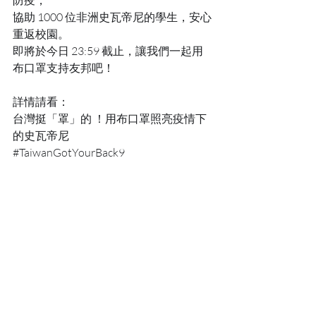
防疫，
協助 1000 位非洲史瓦帝尼的學生，安心
重返校園。
即將於今日 23:59 截止，讓我們一起用
布口罩支持友邦吧！
詳情請看：
台灣挺「罩」的 ！用布口罩照亮疫情下
的史瓦帝尼
#TaiwanGotYourBack9