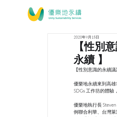
2020年9月15日
【性別意
永續 】
【性別意識的永續議
優樂地永續來到高雄
SDGs 工作坊的
優樂地執行長 Ste
例聯合利華、台灣萊雅