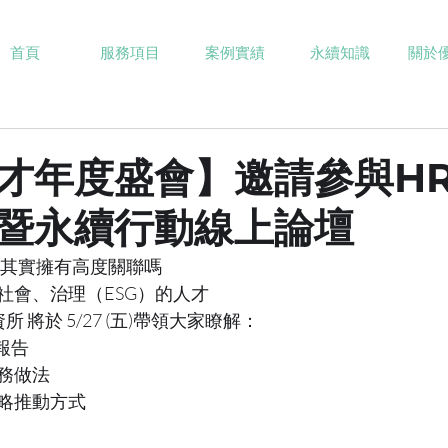
首頁
服務項目
案例實績
永續知識
關於
才年度盛會】邀請參與HR
暨永續行動線上論壇
R其實擁有高度關聯嗎
社會、治理（ESG）的人才
資所 將於 5/27 (五)帶領大家瞭解：
報告
務做法
略推動方式