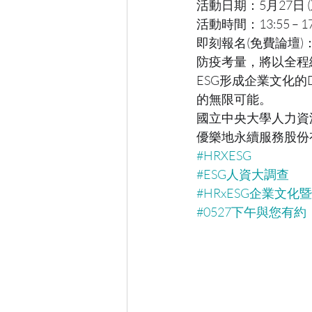
活動日期：5月27日 (
活動時間：13:55 – 17
即刻報名(免費論壇)
防疫考量，將以全程
ESG形成企業文化
的無限可能。
國立中央大學人力資
優樂地永續服務股份
#HRXESG
#ESG人資大調查
#HRxESG企業文
#0527下午與您有約