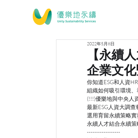
2022年5月8日
【永續人
企業文化
你知道ESG和人資H
組織如何吸引環境、
(!!!)優樂地與中央人
最新ESG人資大調查
選用育留永續策略實
永續人才結合永續策
------------------