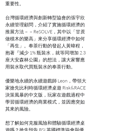
重要性。
台灣循環經濟與創新轉型協會的張宇欣
永續管理顧問，介紹了實施循環經濟的
推展方法－－ReSOLVE，其中以「甘蔗
做積木的樂高」來分享循環經濟中如何
「再生」。奉茶行動的發起人黃暐程，
抱著『減少 1% 瓶裝水，就等同增加 2.3 
座大安森林公園』的想法，讓大家響應
用裝水取代買瓶裝水的奉茶行動。
優樂地永續的永續遊戲師 Leon，帶領大
家搶先比利時循環經濟桌遊 Risk&RACE 
決策風暴的中文版，玩家在遊戲過程中
學習循環經濟的商業模式，並因應突如
其來的風險。
想了解如何克服風險和體驗循環經濟桌
遊嗎？搶先預告 BSI 英國標準協會與優