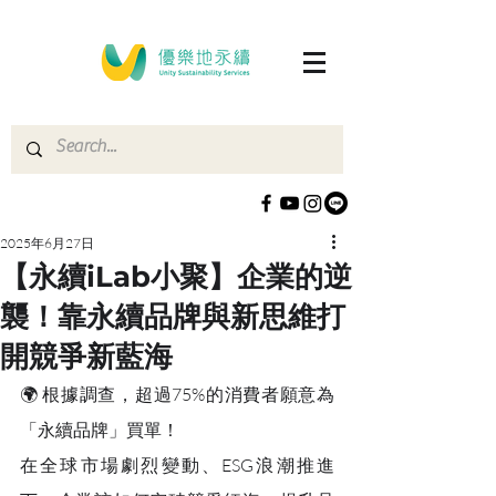
2025年6月27日
【永續iLab小聚】企業的逆
襲！靠永續品牌與新思維打
開競爭新藍海
🌍 根據調查，超過75%的消費者願意為
「永續品牌」買單！
在全球市場劇烈變動、ESG浪潮推進