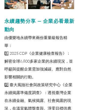
永續趨勢分享
 — 企業必看最新
動向
由優樂地永續帶來兩份重量級報告精
華：
1️⃣ 2025 CDP《企業健康檢查報告》：
解密全球6,800多家企業的永續現況，並
呼籲與提醒企業需加強減碳、應對自然
影響相關的行動。
2️⃣ 臺大風險社會與政策研究中心《企業
永續揭露準備度調查》：透視臺灣企業
在永續金融、氣候揭露、社會揭露的現
況，在溫室氣體盤查與、淨零目標供應