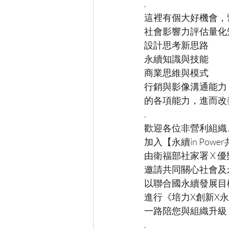
.
這裡有個大好機會，
社會影響力評估量化
設計思考新思路
永續知識與技能
商業思維與模式
行銷與影像溝通能力
的各項能力，進而改
.
歡迎各位非營利組織
加入【永續in Pow
由衛福部社家署 X 
邀請共同關心社會及
以聯合國永續發展目標
進行《培力X創新X
一路陪您與組織升級
.