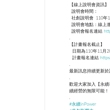
【線上說明會資訊】
   說明會時間：
   社創說明會   110年1
   說明會地點：線上
   說明會報名連結  
ht
.
【計畫報名截止】
    日期為110年11月
    計畫報名連結  
http
.
最新訊息持續更新於
.
歡迎大家加入【永續i
續經營的無限可能！
.
#永續inPower