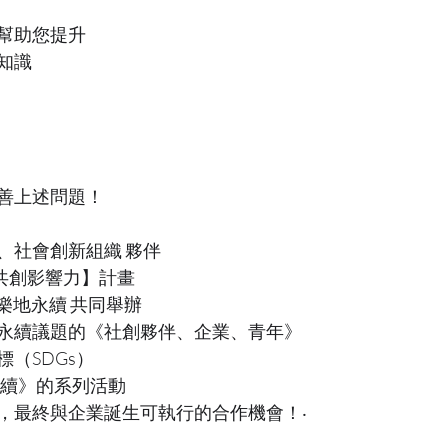
幫助您提升
知識
善上述問題！
、社會創新組織 夥伴
er共創影響力】計畫
優樂地永續 共同舉辦
永續議題的《社創夥伴、企業、青年》
（SDGs）
永續》的系列活動
，最終與企業誕生可執行的合作機會！‧