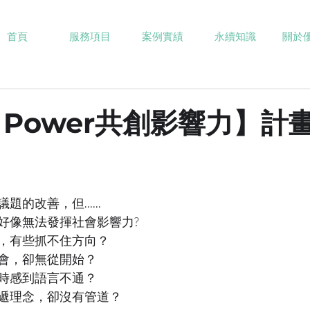
首頁
服務項目
案例實績
永續知識
關於
 Power共創影響力】計畫 
的改善，但......
好像無法發揮社會影響力?
，有些抓不住方向？
會，卻無從開始？
時感到語言不通？
遞理念，卻沒有管道？