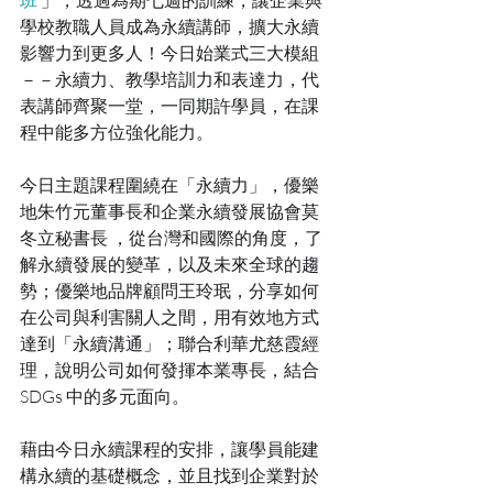
班
 」，透過為期七週的訓練，讓企業與
學校教職人員成為永續講師，擴大永續
影響力到更多人！今日始業式三大模組
－－永續力、教學培訓力和表達力，代
表講師齊聚一堂，一同期許學員，在課
程中能多方位強化能力。
今日主題課程圍繞在「永續力」，優樂
地朱竹元董事長和企業永續發展協會莫
冬立秘書長 ，從台灣和國際的角度，了
解永續發展的變革，以及未來全球的趨
勢；優樂地品牌顧問王玲珉，分享如何
在公司與利害關人之間，用有效地方式
達到「永續溝通」；聯合利華尤慈霞經
理，說明公司如何發揮本業專長，結合 
SDGs 中的多元面向。
藉由今日永續課程的安排，讓學員能建
構永續的基礎概念，並且找到企業對於