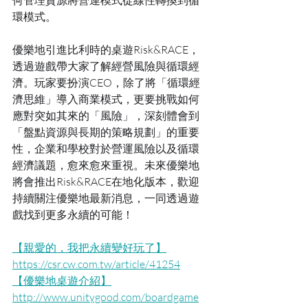
何管理資源將營運模式從線性轉換到循
環模式。
優樂地引進比利時的桌遊Risk&RACE，
透過遊戲帶大家了解經營風險與循環經
濟。玩家要扮演CEO，除了將「循環經
濟思維」導入商業模式，更要挑戰如何
應對突如其來的「風險」，深刻體會到
「盤點資源與長期的策略規劃」的重要
性，企業和學校對於營運風險以及循環
經濟議題，愈來愈來重視。未來優樂地
將會推出Risk&RACE在地化版本，歡迎
持續關注優樂地最新消息，一同透過遊
戲找到更多永續的可能！
【親愛的，我把永續變好玩了】
https://csr.cw.com.tw/article/41254
【優樂地桌遊介紹】
http://www.unitygood.com/boardgame