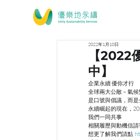
2022年1月10日
【202
中】
企業永續 優你才行
全球兩大公敵－氣候
是口號與倡議，而是
永續崛起的現在，2
我們一同共事
相關履歷與動機信請寄到 sa
想更了解我們請點  
h