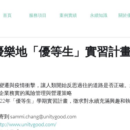
首頁
服務項目
案例實績
永續知識
關於
2優樂地「優等生」實習計
變遷與疫情衝擊，讓人類開始反思過往的道路是否正確。
企業務實的風險管理與營運策略
022年「優等生」學期實習計畫，徵求對永續充滿興趣和
mmi.chang@unitygood.com
ttp://www.unitygood.com/