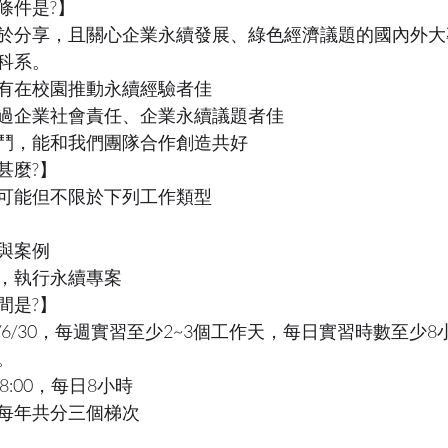
條件是?】
於分享，且關心企業永續發展、綠色經濟議題的國內外大
科系。
有在校園推動永續經驗者佳
過企業社會責任、企業永續議題者佳
鬥，能和我們團隊合作創造共好
甚麼?】
可能但不限於下列工作類型
與案例
，執行永續專案
間是?】
~2022/6/30，每週實習至少2~3個工作天，每日實習時數至
。
18:00，每日8小時
每年共分三個梯次