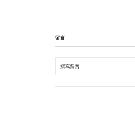
留言
撰寫留言......
[優活動] 2026 生物多樣性行
動論壇 暨<Bio-Power
30×30生物多樣性行動獎>頒
獎典禮