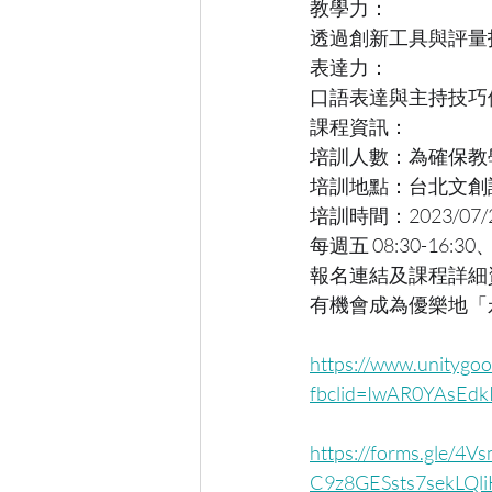
教學力：
透過創新工具與評量
表達力：
口語表達與主持技巧
課程資訊：
培訓人數：為確保教
培訓地點：台北文創
培訓時間：2023/07/29
每週五 08:30-16:30
報名連結及課程詳細
有機會成為優樂地「
https://www.unitygoo
fbclid=IwAR0YAsE
https://forms.gle
C9z8GESsts7sekLQl