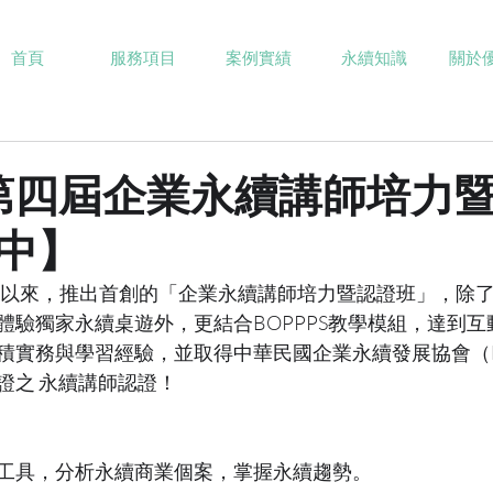
首頁
服務項目
案例實績
永續知識
關於
3第四屆企業永續講師培力
中】
0年以來，推出首創的「企業永續講師培力暨認證班」，除
體驗獨家永續桌遊外，更結合BOPPPS教學模組，達到
實務與學習經驗，並取得中華民國企業永續發展協會（BCSD
證之 永續講師認證！
工具，分析永續商業個案，掌握永續趨勢。