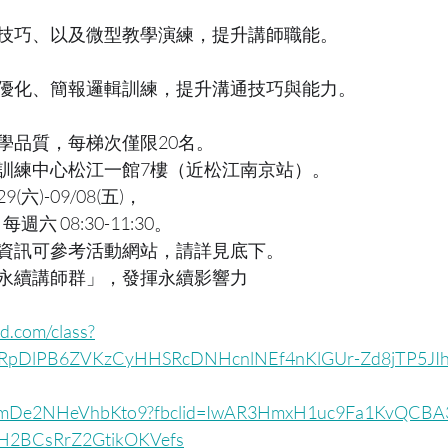
技巧、以及微型教學演練，提升講師職能。
優化、簡報邏輯訓練，提升溝通技巧與能力。
學品質，每梯次僅限20名。
訓練中心松江一館7樓（近松江南京站）。
(六)-09/08(五)，
、每週六 08:30-11:30。
資訊可參考活動網站，請詳見底下。
永續講師群」，發揮永續影響力
d.com/class?
dkRpDlPB6ZVKzCyHHSRcDNHcnlNEf4nKlGUr-Zd8jTP5JI
/4VsmDe2NHeVhbKto9?fbclid=IwAR3HmxH1uc9Fa1KvQCBA
iH2BCsRrZ2GtikOKVefs