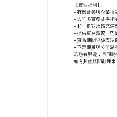
【實習福利】
• 有機會參與企業
• 與許多實務及學
• 和一群對永續充
• 提供實習薪資、
• 實習期間評核表
• 不定期參與公司
若您有興趣，且同時
如有其他疑問歡迎來信連絡優