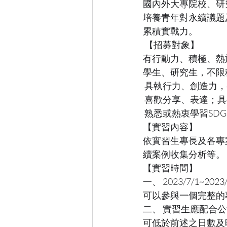
國內外大專院校、研
培養青年對永續議題
累積實戰力。
 【招募對象】
有行動力、積極、熱
學生、研究生，不限
 具執行力、創造力
 喜歡分享、表達；
 熟悉或熱衷學習SD
【實習內容】
依實習生專長及各專
續案例收集分析等。
【實習時間】
一、 2023/7/1
可以參與一個完整的
二、 實習生應配合
可低於前述之日數及