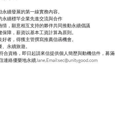
推動永續發展的第一線實務內容。
術的永續標竿企業先進交流與合作
滿熱情，願意相互支持的夥伴共同推動永續倡議
勞健保障，薪資以基本工資計算為原則。
現良好者，得獲主管撰寫推薦信函機會。
聚餐、永續旅遊。
符合資格，即日起請來信提供個人簡歷與動機信件，募滿
樂地永續Jane,Email:sec@unitygood.com