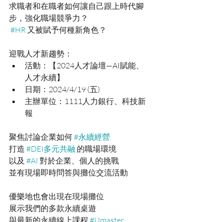
求職者和在職者如何讓自己跟上時代腳
步，強化職場競爭力？
#HR
 又被賦予何種新角色？
迎戰人才新趨勢：
活動：【2024人才論壇—AI賦能、
人才永續】
日期：2024/4/19 (五)
主辦單位：1111人力銀行、科技新
報
聚焦討論企業如何 
#永續經營
打造 
#DEI多元共融
 的職場環境
以及 
#AI
 對於企業、個人的挑戰
並有現場即時問答與攤位交流活動
優樂地也會出現在現場攤位
展示我們的多款永續桌遊
與最新的永續線上課程 
#Umaster