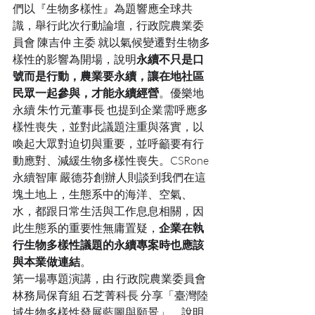
們以『生物多樣性』為題響應全球共
識，舉行此次行動論壇，行政院農業委
員會 陳吉仲 主委 就以氣候變遷對生物多
樣性的影響為開場，說明
永續不只是口
號而是行動，農業要永續，讓在地社區
民眾一起參與，才能永續經營
。優樂地
永續 朱竹元董事長 也提到企業需呼應多
樣性喪失，並對此議題注重與落實，以
喚起大眾對迫切與重要，並呼籲要有行
動應對、減緩生物多樣性喪失。CSRone 
永續智庫 嚴德芬創辦人則談到我們在這
塊土地上，生態系中的海洋、空氣、
水，都跟日常生活與工作息息相關，因
此生態系的重要性無庸置疑，
企業在執
行生物多樣性議題的永續專案時也應該
與本業做連結
。 
第一場專題演講，由 行政院農業委員會 
林務局保育組 石芝菁科長 分享「臺灣陸
域生物多樣性發展藍圖與願景」，說明