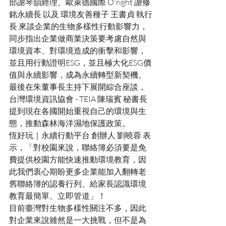
部謝琴韻經理、歐萊德國際 O'right 謝修
銘永續長 以及 環境友善種子 王書貞 執行
長 來談企業的生物多樣性行動影響力，
同步指出企業做商業決策要考慮自然與
環境資本、對環境造成的衝擊和影響，
並且用行動證明ESG，並且極大化ESG價
值與永續影響，成為永續轉型新契機。
最後在朱董事長主持下展開綜合座談，
台灣環境資訊協會 - TEIA 陳瑞賓 秘書長 
提到現在各國開始重視自己的環境與生
態，推動森林海洋濕地保護政策。 
恆好玩｜永續行動平台 創辦人 劉曉蓉 表
示，「對校園來說，聯絡簿必須要是免
費提供校園方能快速推動環境教育，因
此我們衷心期盼更多企業能加入翻轉老
舊聯絡簿的認養行列、給家長認識環境
教育最簡單、立即管道」！
目前臺灣對生物多樣性關注不多，因此
對企業來說雖然是一大挑戰，但不是為