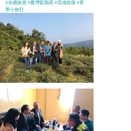
#永續旅遊
#臺灣藍鵲茶
#流域收復
#茶
學小旅行