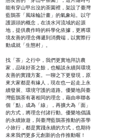
態友善的「穿山甲茶園」，這片隨時可
能有穿山甲出沒的茶園裡，架設了臺灣
藍鵲茶「風味輪計畫」的氣象站。以守
護源頭的概念，在淡水河流域的起源
地，提供農作時的科學化依據，更將環
境友善的理念傳遞到消費端，以實際行
動成就「生態村」。
找「茶」之行中，我們更實地拜訪農
家，品味好茶之餘，也暢談永續與環境
友善的實踐方案。一聊之下更發現，原
來大家都是有緣人，現在也一起走上永
續發展、環境守護的道路。優樂地與臺
灣藍鵲茶有著相同的理念，藉由串聯各
個「點」成為「線」，再擴大為「面」
的方式，將理念付諸行動。優樂地倡議
的永續旅遊，與臺灣藍鵲茶推動的茶學
小旅行，都是實踐永續的方式，也期待
未來我們更多元創新的合作推動喔！