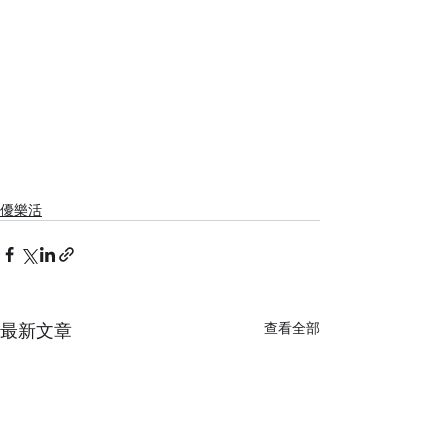
優樂活
最新文章
查看全部