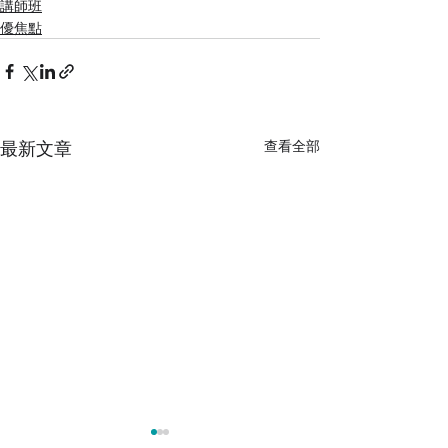
講師班
優焦點
最新文章
查看全部