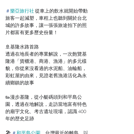
＃
樂亞旅行社
 從車上的飲水就開始帶動
旅客一起減塑，車程上也聽到關於台北
城的許多故事，讓一張張旅途拍下的照
片都富有更多歷史份量！
🚢基隆水路首路
透過在地長者的專業解說，一次飽覽基
隆港「貨櫃港、商港、漁港」的多元樣
貌，你從來沒看過的水泥船、油輪船，
彩虹屋的由來，見證老舊漁港活化為永
續鄉鎮的故事
👟漫步基隆，從小艇碼頭到和平島公
園，透過在地解說，走訪當地富有特色
的廟宇文化、考古遺址現場，認識 400 
年的歴史足跡
🏖 
＃
和平島公園
，台灣最近的離島，以