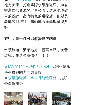
地方美學，打造國際永續旅遊島。擁有
豐富自然資源的地景公園，透過環境教
育的設計，富有特色的選物店，銀髮長
者解說員培訓，帶動地方產業與環境共
好！
旅行，是一件可以改變世界的事
永續旅遊，繁榮地方，豐富自己，友善
環境，創造多贏價值！！！
＃
ISO20121 永續性活動管理
，讓永續旅
遊有實踐的方向與目標
＃
永續旅遊第二團 9 月前進坪林
，走訪
臺灣藍鵲茶