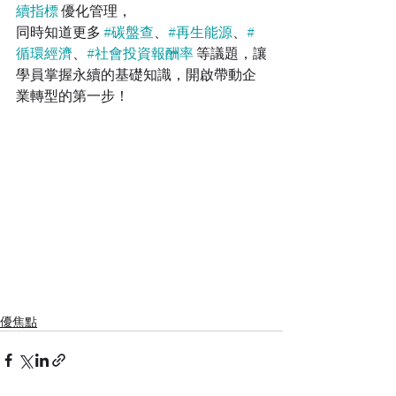
續指標
 優化管理，
同時知道更多 
#碳盤查
、
#再生能源
、
#
循環經濟
、
#社會投資報酬率
 等議題，讓
學員掌握永續的基礎知識，開啟帶動企
業轉型的第一步！
優焦點