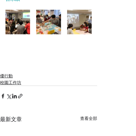
優行動
校園工作坊
最新文章
查看全部