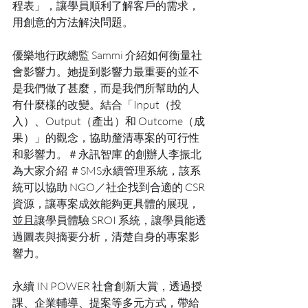
程表」，讓學員順利了解客戶的需求，
用創意的方法解決問題。
優樂地行政總監 Sammi 介紹如何衡量社
會影響力。她提到影響力最重要的並不
是我們做了甚麼，而是我們所幫助的人
有什麼樣的改變。結合「Input（投
入）、Output（產出）和 Outcome（成
果）」的觀念，協助釐清專案的可行性
和影響力。＃永訊智庫 的創辦人李振北
為大家介紹 ＃SMS永續管理系統，該系
統可以協助 NGO／社企找到合適的 CSR 
資源，讓專案成效能夠更具體的展現，
並且讓學員體驗 SROI 系統，讓學員能透
過圖表與摘要分析，清楚自身的專案影
響力。
永續 IN POWER 社會創新大賞，透過授
課、企業輔導、提案等多元方式，帶給