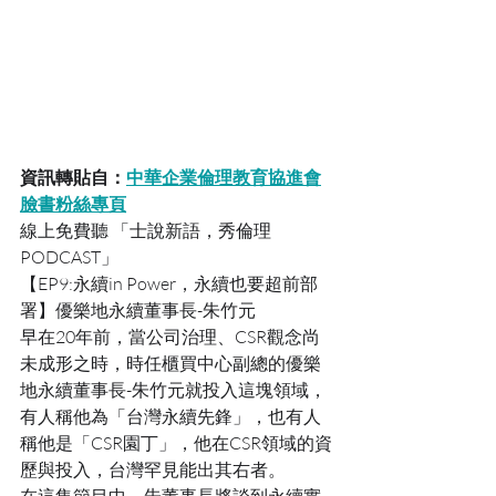
資訊轉貼自：
中華企業倫理教育協進會
臉書粉絲專頁
線上免費聽 「士說新語，秀倫理
PODCAST」
【EP9:永續in Power，永續也要超前部
署】優樂地永續董事長-朱竹元
早在20年前，當公司治理、CSR觀念尚
未成形之時，時任櫃買中心副總的優樂
地永續董事長-朱竹元就投入這塊領域，
有人稱他為「台灣永續先鋒」，也有人
稱他是「CSR園丁」，他在CSR領域的資
歷與投入，台灣罕見能出其右者。