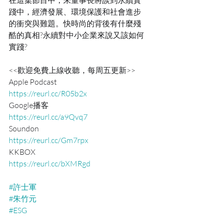
在這集節目中，朱董事長將談到永續實
踐中，經濟發展、環境保護和社會進步
的衝突與難題。快時尚的背後有什麼殘
酷的真相?永續對中小企業來說又該如何
實踐?
<<歡迎免費上線收聽，每周五更新>>
Apple Podcast
https://reurl.cc/R05b2x
Google播客
https://reurl.cc/a9Qvq7
Soundon
https://reurl.cc/Gm7rpx
KKBOX
https://reurl.cc/bXMRgd
#許士軍
#朱竹元
#ESG