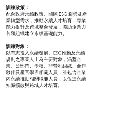
訓練政策：
配合政府永續政策、國際 ESG 趨勢及產
業轉型需求，推動永續人才培育、專業
能力提升及跨域整合發展，協助企業與
各類組織建立永續基礎能力。
訓練對象：
以有志投入永續發展、ESG推動及永續
規劃之專業人士為主要對象，涵蓋企
業、公部門、學校、非營利組織、合作
夥伴及產官學界相關人員，並包含企業
內永續推動相關職能人員，以促進永續
知識擴散與跨域人才培育。
訓練範疇：
涵蓋永續發展與 ESG 相關專業職能課
程，包括永續趨勢與法規、永續策略、
碳管理、永續供應鏈、綠色轉型、永續
揭露、氣候風險、DEI、循環經濟及跨
域整合等內容，以提升組織永續實務推