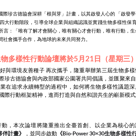
國際珍古德協會深耕「根與芽」計畫，以其啟發人心的 「啟發
 四大行動階段，引導全球企業與組織認識並實踐生物多樣性保育。
oodall）所言：「唯有了解才會關心，唯有關心才會行動，唯有行動
間社會攜手合作，為地球的未來共同努力。
物多樣性行動論壇將於5月21日（星期三
好與環境友善種子 再次攜手，隆重舉辦第三屆生物多樣
際珍古德協會與內政部國家公園署共同倡議，並匯聚來自
企業在追求永續轉型的過程中，如何將生物多樣性議題深
D 與國際行動框架精神，進而打造與自然和諧共生的嶄新模
行動，本次論壇將隆重推出全臺首創、以企業為核心的
30夥伴計畫》
，並同步啟動
《Bio-Power 30×30生物多樣