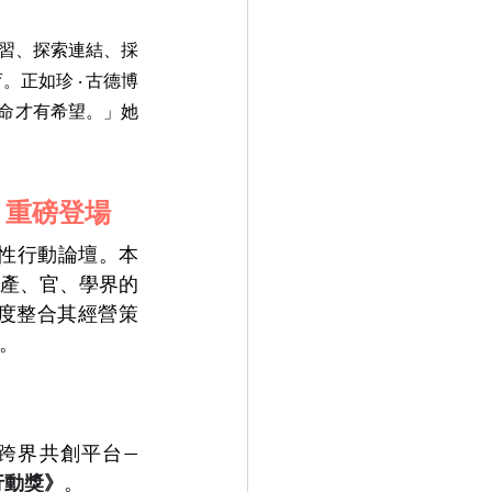
學習、探索連結、採
正如珍 ‧ 古德博
，生命才有希望。」她
）重磅登場
性行動論壇。本
產、官、學界的
度整合其經營策
式。
跨界共創平台—
性行動獎》
。