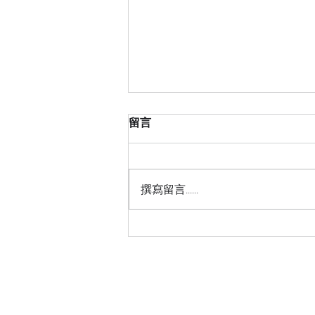
留言
撰寫留言......
[優活動] 2026 生物多樣性行
動論壇 暨<Bio-Power
30×30生物多樣性行動獎>頒
獎典禮