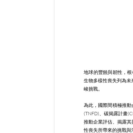
地球的豐饒與韌性，根
生物多樣性喪失列為未
峻挑戰。
為此，國際間積極推動
(TNFD)、碳揭露計畫
推動企業評估、揭露其
性喪失所帶來的挑戰與