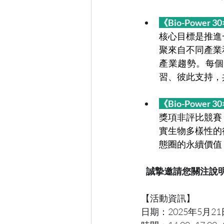
《Bio-Power 
核心目標是推進
聚來自不同產業
產業趨勢。每個
習、彼此支持，
《Bio-Power
獎項非評比競賽
實生物多樣性的
態圈的永續價值
誠摯邀請您關注說
【活動資訊】
日期：2025年5月2