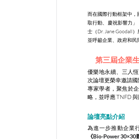
而在國際行動框架中，
取行動、慶祝影響力」
士（Dr. Jane G
並呼籲企業、政府和民
第三屆企業生
優樂地永續、三人恆
次論壇更榮幸邀請國
專家學者，聚焦於
略，並呼應 TNF
論壇亮點介紹
為進一步推動企業
《Bio-Power 30×