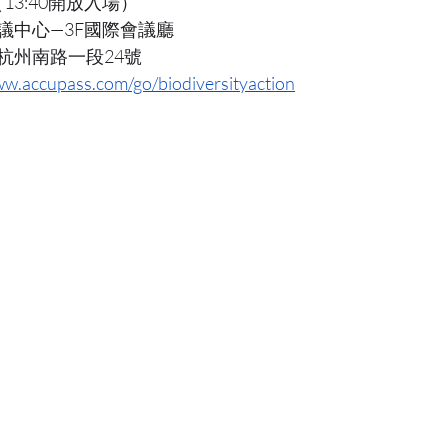
0（13:40開放入場）
議中心—3F國際會議廳
杭州南路一段24號
ww.accupass.com/go/biodiversityaction