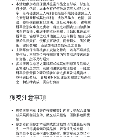
本活動參加者應保證其提案作品之全部或一部無任
何抄襲、仿冒，亦未含有任何涉及第三人權利之文
字，若有侵害第三人權利(包括但不限於侵害第三人
之智慧財產權或其他權利)，或涉及暴力、色情、譭
謗、侵犯個資或其他違法、違反公序良俗、 違害主
辦單位形象事宜之虞者，所生之相關責任由該參加
者自行負擔，概與主辦單位無關，且如因此造成主
辦單位、協辦單位或其他第三人任何損害(包括但不
限於法律責任、侵權損害賠償、商譽損失、訴訟費
用、律師費用)，該參加者應自負完全之責任
主辦單位保有審核參加資格之權利，若有不適當提
案作品，主辦單位有權刪除其內容並取消獲選或參
加資格，恕不另行通知
參加者若以惡意之電腦程式或其他明顯違反活動之
正常運行之方式，意圖混淆或影響活動者，一經主
辦單位察覺得立即取消參加者之參賽及得獎資格，
並得追回獎品。 參加者對於因違反相關規定所產生
之一切法律責成，需自行負擔
獲獎注意事項
獲獎者需同意【著作權授權書】內容，並配合參加
成果展與相關宣傳、繳交成果報告，否則將追回獎
項
參加者如因參加本活動或因活動獎項而遭受任何損
失，一旦得獎者領取獎品後，若有遺失或被竊，主
辦單位不發給任何證明或補償。主辦單位之獎項不