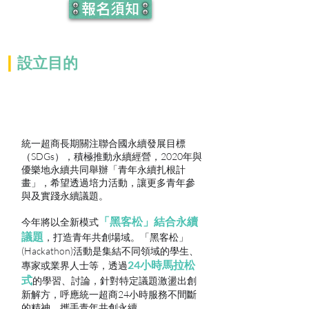
報名須知
|
設立目的
統一超商長期關注聯合國永續發展目標
（SDGs），積極推動永續經營，2020年與
優樂地永續共同舉辦「青年永續扎根計
畫」，希望透過培力活動，讓更多青年參
與及實踐永續議題。
「黑客松」結合永續
今年將以全新模式
議題
，打造青年共創場域。「黑客松」
(Hackathon)活動是集結不同領域的學生、
24小時馬拉松
專家或業界人士等，透過
式
的學習、討論，針對特定議題激盪出創
新解方，呼應統一超商24小時服務不間斷
的精神，攜手青年共創永續。