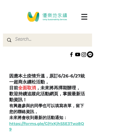
因應本土疫情升溫，原訂6/26-6/27統
一超商永續松活動，
目前
全面取消
，未來將再擇期辦理，
歡迎持續追蹤此活動網頁，掌握最新活
動資訊！
​有興趣參與的同學也可以填寫表單，留下
您的聯絡資訊，
未來將會收到最新的活動通知：
https://forms.gle/GjYxKjhS5E3Twz8Q
9