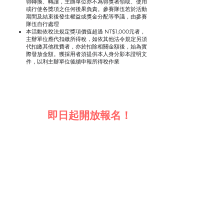
得轉換、轉讓，主辦單位亦不為得獎者領取、使用
或行使各獎項之任何後果負責。參賽隊伍若於活動
期間及結束後發生權益或獎金分配等爭議，由參賽
隊伍自行處理
本活動依稅法規定獎項價值超過 NT$1,000元者，
主辦單位應代扣繳所得稅，如依其他法令規定另須
代扣繳其他稅費者，亦於扣除相關金額後，始為實
際發放金額。獲採用者須提供本人身分影本證明文
件，以利主辦單位後續申報所得稅作業
即日起開放報名！
|
報名流程
報名表下載