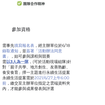
參加資格
需事先
填寫報名表
，經主辦單位於6/18
錄取通知
，
並
簽署「活動辦法同意
書」
，始可參與課程與競賽
需
以3人為一隊
，(可於活動現場組隊)針
對「親子共學、地方創生、友善熟齡、
食安食育」擇一主題進行永續生活提案
永續生活提案需於
2021/6/27上午6:00
前
，繳交至主辦單位指定之雲端資料夾
內，才能參與成果發表與評選