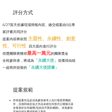
​評分方式
6/27當天依據現場簡報內容、繳交檔案由5位專
家評審共同評分
主題性、永續性、創意
提案內容將依照
性、可行性
四大面向進行評分
最高一萬元
得獎團隊將獲得
的團隊獎金
「永續大使」
​全程參與者，將成為
並獲得由統
「永續大使證書」
一超商所頒發的
​提案規範
所有提案作品必須為參加者本人自行發想單獨創
作，且相同或近似之作品未經任何形式公開展示及
未發表於任何媒體(包括但不限於網路)、未曾參加
其他任何比賽或投稿之新作