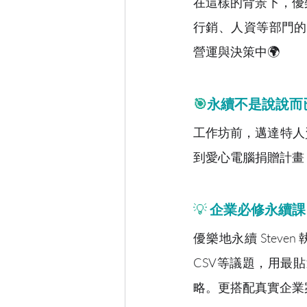
在這樣的背景下，優
行銷、人資等部門的
營運與決策中🌍
🎯
永續不是說說而
工作坊前，邁達特人資
到愛心電腦捐贈計畫
💡
企業必修永續課
優樂地永續 Stev
CSV等議題，用最
略。更搭配真實企業