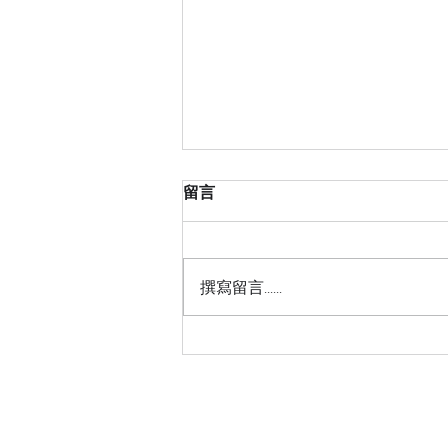
留言
撰寫留言......
【東華醫院永續規劃師專班 圓
滿結訓！🎉】