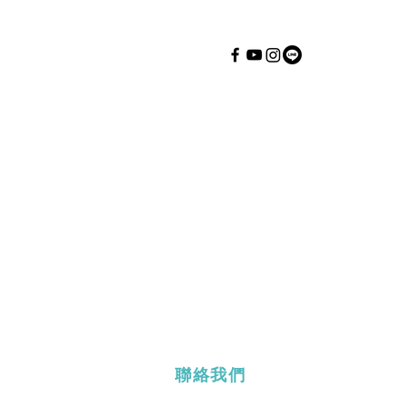
永續知識
關於優樂地
二大旗艦論壇
例
公司簡介
優新訊
我們的團隊
優專欄
影響力報告書
優影音
合作夥伴
​優倡議
小聚
聯絡我們