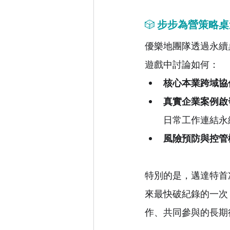
🎲
 步步為營策略桌
優樂地團隊透過永續
遊戲中討論如何：
核心本業跨域協
真實企業案例啟
日常工作連結永
風險預防與控管
特別的是，邁達特首
來最快破紀錄的一次
作、共同參與的長期