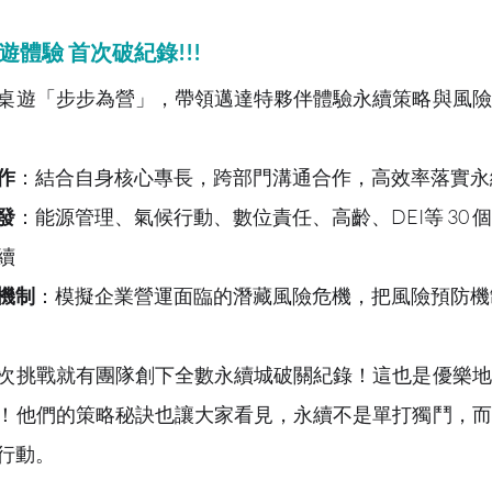
遊體驗 首次破紀錄!!!
桌遊「步步為營」，帶領邁達特夥伴體驗永續策略與風險
作
：結合自身核心專長，跨部門溝通合作，高效率落實永
發
：能源管理、氣候行動、數位責任、高齡、DEI等 30 
續
機制
：模擬企業營運面臨的潛藏風險危機，把風險預防機
次挑戰就有團隊創下全數永續城破關紀錄！這也是優樂地
！他們的策略秘訣也讓大家看見，永續不是單打獨鬥，而
行動。